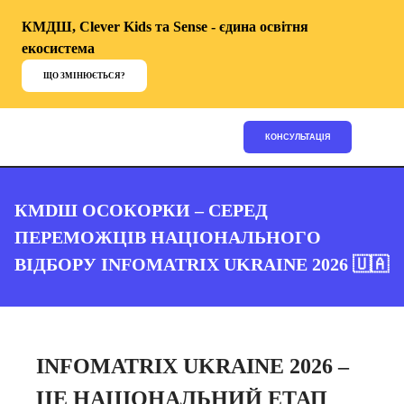
КМДШ, Clever Kids та Sense - єдина освітня
екосистема
ЩО ЗМІНЮЄТЬСЯ?
КОНСУЛЬТАЦІЯ
КМDШ ОСОКОРКИ – СЕРЕД
ПЕРЕМОЖЦІВ НАЦІОНАЛЬНОГО
ВІДБОРУ INFOMATRIX UKRAINE 2026 🇺🇦
INFOMATRIX UKRAINE 2026 –
ЦЕ НАЦІОНАЛЬНИЙ ЕТАП