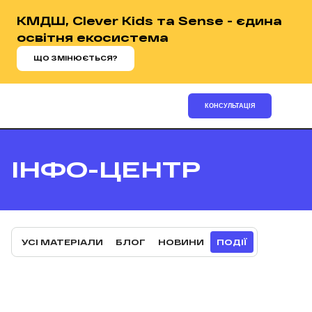
КМДШ, Clever Kids та Sense - єдина
освітня екосистема
ЩО ЗМІНЮЄТЬСЯ?
КОНСУЛЬТАЦІЯ
ІНФО-ЦЕНТР
УСІ МАТЕРІАЛИ
БЛОГ
НОВИНИ
ПОДІЇ