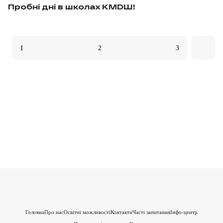
Пробні дні в школах KMDШ!
1
2
3
Головна
Про нас
Освітні можливості
Контакти
Часті запитання
Інфо-центр