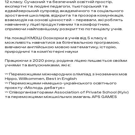
12 класу. Сучасний та безпечний освітній простір,
експертні та людяні педагоги, тьюторський та
едвайзерський супровід академічного та соціального
зростання школярів, відкрита та прозора комунікація,
взаємодія на основі цінностей – переваги, які роблять
навчання у ліцеї продуктивним та комфортним,
сприяючи найповнішому розкриттю потенціалу учнів.
На локації КМDШ Осокорки в учнів від 5 класу є
можливість навчатися за білінгвальною програмою,
вивчаючи англійською мовою математику, історію,
природничі та комп’ютерні науки
Працюючи з 2020 року, родина ліцею пишається своїми
учнями та випускниками, які є:
〰️ Переможцями міжнародних олімпіад з іноземних мов
Hippo, Willkommen, Best in English
〰️ Переможцями німецько-українського освітнього
проєкту «Молодь дебатує»
〰️ Співорганізаторами Association of Private School (Kyiv)
та переможцями міжшкільних змагань APS GAMES