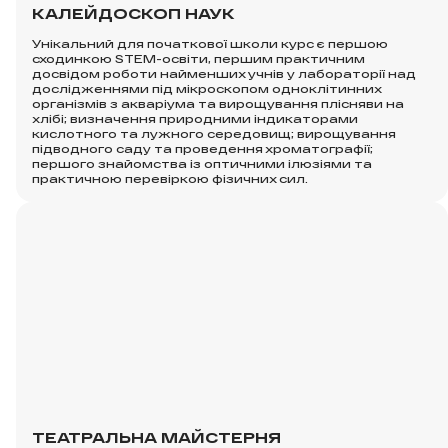
КАЛЕЙДОСКОП НАУК
Унікальний для початкової школи курс є першою
сходинкою STEM-освіти, першим практичним
досвідом роботи найменших учнів у лабораторії над
дослідженнями під мікроскопом одноклітинних
організмів з акваріума та вирощування плісняви на
хлібі; визначення природними індикаторами
кислотного та лужного середовищ; вирощування
підводного саду та проведення хроматографії;
першого знайомства із оптичними ілюзіями та
практичною перевіркою фізичних сил.
ТЕАТРАЛЬНА МАЙСТЕРНЯ