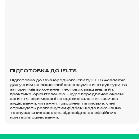
ПІДГОТОВКА ДО IELTS
Підготовка до міжнародного іспиту IELTS Academic
дає учням не лише глибоке розуміння структури та
алгоритмів виконання тестових завдань, а й є
практико-орієнтованою – курс передбачає окремі
заняття, спрямовані на вдосконалення навичок
аудіювання, читання, говоріння та письма, учні
отримують розгорнутий фідбек щодо виконаних
тренувальних завдань відповідно до офіційних
критеріїв оцінювання.