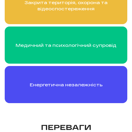
Закрита територія, охорона та
відеоспостереження
Медичний та психологічний супровід
Енергетична незалежність
ПЕРЕВАГИ