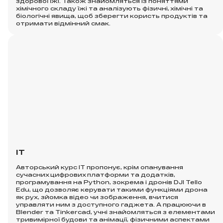
здорової їжі. Також знайомляться із поняттями
хімічного складу їжі та аналізують фізичні, хімічні та
біологічні явища, щоб зберегти користь продуктів та
отримати відмінний смак.
IT
Авторський курс ІТ пропонує, крім опанування
сучасних цифрових платформи та додатків,
програмування на Python, зокрема і дронів DJI Tello
Edu, що дозволяє керувати такими функціями дрона
як рух, зйомка відео чи зображення, вчитися
управляти ним з доступного гаджета. А працюючи в
Blender та Tinkercad, учні знайомляться з елементами
тривимірної будови та анімації, фізичними аспектами