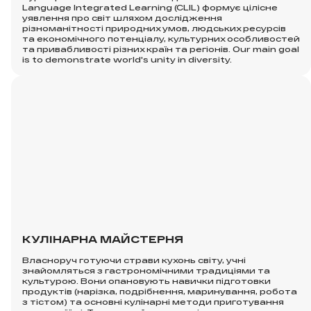
Language Integrated Learning (CLIL) формує цілісне
уявлення про світ шляхом дослідження
різноманітності природних умов, людських ресурсів
та економічного потенціалу, культурних особливостей
та привабливості різних країн та регіонів. Our main goal
is to demonstrate world's unity in diversity.
КУЛІНАРНА МАЙСТЕРНЯ
Власноруч готуючи страви кухонь світу, учні
знайомляться з гастрономічними традиціями та
культурою. Вони опановують навички підготовки
продуктів (нарізка, подрібнення, маринування, робота
з тістом) та основні кулінарні методи приготування