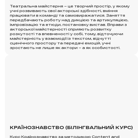
Театральна майстерня – це творчий простір, у якому
учні розвивають свої акторські здібності, вміння
працювати в команді та самовиражатися. Заняття
передбачають роботу над дикцією та артикуляцією,
імпровізацію та етюди, постановку вистав. Вправи з
акторської майстерності сприяють розвитку
розкутості та впевненості у собі, тому, відточуючи
майстерність у взаємодії із текстом, відчутті
сценічного простору та передачі емоцій, учні
зростають не лише як актори – а як особистості.
КРАЇНОЗНАВСТВО (БІЛІНГВАЛЬНИЙ КУРС)
Курс Країнознавство за методикою Content and