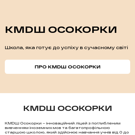
КМDШ ОСОКОРКИ
Школа, яка готує до успіху в сучасному світі
ПРО КМDШ ОСОКОРКИ
КМDШ ОСОКОРКИ
КМDШ Осокорки – інноваційний ліцей з поглибленим
вивченням іноземних мов та багатопрофільною
старшою школою, який здійснює навчання учнів від 0 до