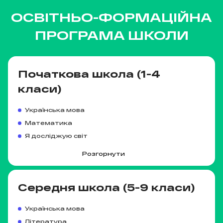
ОСВІТНЬО-ФОРМАЦІЙНА
ПРОГРАМА ШКОЛИ
Початкова школа (1-4
класи)
Українська мова
Математика
Я досліджую світ
Англійська мова
Друга іноземна мова
Музична майстерня
Театральна майстерня
Творча майстерня
Рухливі ігри
Хореографія
Інформатика
Робототехніка
Калейдоскоп наук
Я – особистість та рефлексія
Розгорнути
Середня школа (5-9 класи)
Українська мова
Література