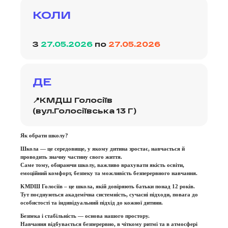
КОЛИ
З
27.05.2026
по
27.05.2026
ДЕ
📍КМДШ Голосіїв
(вул.Голосіївська 13 Г)
Як обрати школу?
Школа — це середовище, у якому дитина зростає, навчається й
проводить значну частину свого життя.
Саме тому, обираючи школу, важливо врахувати якість освіти,
емоційний комфорт, безпеку та можливість безперервного навчання.
KMDШ Голосіїв – це школа, якій довіряють батьки понад 12 років.
Тут поєднуються академічна системність, сучасні підходи, повага до
особистості та індивідуальний підхід до кожної дитини.
Безпека і стабільність — основа нашого простору.
Навчання відбувається безперервно, в чіткому ритмі та в атмосфері