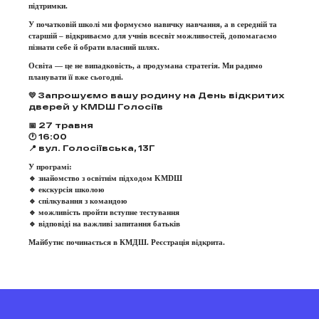
підтримки.
У початковій школі ми формуємо навичку навчання, а в середній та
старшій – відкриваємо для учнів всесвіт можливостей, допомагаємо
пізнати себе й обрати власний шлях.
Освіта — це не випадковість, а продумана стратегія. Ми радимо
планувати її вже сьогодні.
💛 Запрошуємо вашу родину на День відкритих
дверей у KMDШ Голосіїв
📅 27 травня
🕐 16:00
📍 вул. Голосіївська, 13Г
У програмі:
🔹 знайомство з освітнім підходом KMDШ
🔹 екскурсія школою
🔹 спілкування з командою
🔹 можливість пройти вступне тестування
🔹 відповіді на важливі запитання батьків
Майбутнє починається в КМДШ. Реєстрація відкрита.