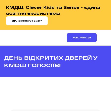
КМДШ, Clever Kids та Sense - єдина
освітня екосистема
ЩО ЗМІНЮЄТЬСЯ?
КОНСУЛЬТАЦІЯ
ДЕНЬ ВІДКРИТИХ ДВЕРЕЙ У
KMDШ ГОЛОСІЇВ!