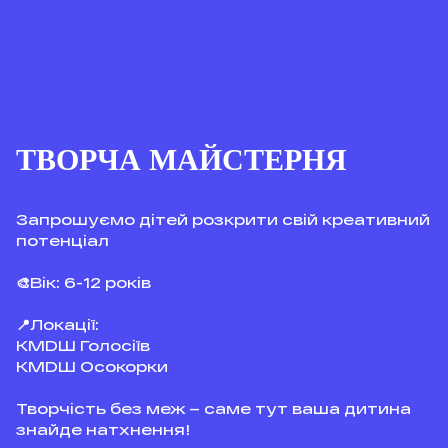
ТВОРЧА МАЙСТЕРНЯ
Запрошуємо дітей розкрити свій креативний
потенціал
🎨Вік: 6-12 років
📍Локації:
КМDШ Голосіїв
КМDШ Осокорки
Творчість без меж – саме тут ваша дитина
знайде натхнення!