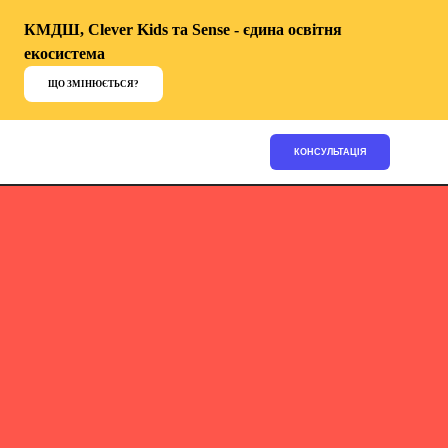
КМДШ, Clever Kids та Sense - єдина освітня
екосистема
ЩО ЗМІНЮЄТЬСЯ?
КОНСУЛЬТАЦІЯ
КМDШ