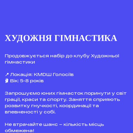
ХУДОЖНЯ ГІМНАСТИКА
Продовжується набір до клубу Художньої
гімнастики
📍 Локація: КМDШ Голосіїв
🩰 Вік: 5-8 років
Запрошуємо юних гімнасток поринути у світ
грації, краси та спорту. Заняття сприяють
розвитку гнучкості, координації та
впевненості у собі.
Не втрачайте шанс – кількість місць
обмежена!