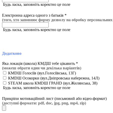
Будь ласка, заповніть коректно це поле
Електронна адреса одного з батьків *
(того, хто заповнює форму дозволу на обробку персональних
Будь ласка, заповніть коректно це поле
Додатково
Яка локація (школа) КМДШ тебе цікавить *
(можеш обрати один чи декілька варіантів)
КМDШ Голосіїв (вул.Голосіївська, 13Г)
КМDШ Осокорки (вул.Дніпровська набережна, 14Л)
STEAM школа КМDШ ГРАНD (вул.Жилянська, 38)
Будь ласка, заповніть коректно це поле
Прикріпи мотиваційний лист (письмовий або відео-формат)
(доступні формати: pdf, doc, jpg, png, mp4, zip)