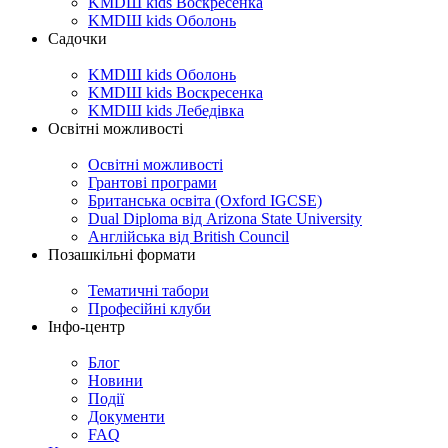
KMDШ kids Воскресенка
KMDШ kids Оболонь
Садочки
KMDШ kids Оболонь
KMDШ kids Воскресенка
KMDШ kids Лебедівка
Освітні можливості
Освітні можливості
Грантові програми
Британська освіта (Oxford IGCSE)
Dual Diploma від Arizona State University
Англійська від British Council
Позашкільні формати
Тематичні табори
Професійні клуби
Інфо-центр
Блог
Новини
Події
Документи
FAQ