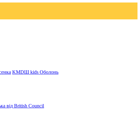
сенка
KMDШ kids Оболонь
ка від British Council