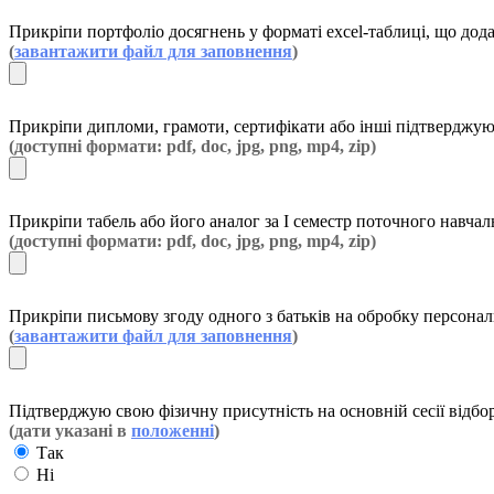
Прикріпи портфоліо досягнень у форматі excel-таблиці, що дода
(
завантажити файл для заповнення
)
Прикріпи дипломи, грамоти, сертифікати або інші підтверджуючі
(доступні формати: pdf, doc, jpg, png, mp4, zip)
Прикріпи табель або його аналог за І семестр поточного навчал
(доступні формати: pdf, doc, jpg, png, mp4, zip)
Прикріпи письмову згоду одного з батьків на обробку персона
(
завантажити файл для заповнення
)
Підтверджую свою фізичну присутність на основній сесії відбо
(дати указані в
положенні
)
Так
Ні