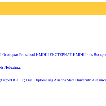
 Осокорки
Pre-school
KMDШ ЕКСТЕРНАТ
KMDШ kids Воскре
s Лебедівка
 (Oxford IGCSE)
Dual Diploma від Arizona State University
Англійсь