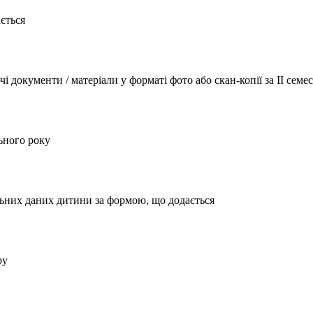
ється
 документи / матеріали у форматі фото або скан-копії за ІІ сем
ьного року
льних даних дитини за формою, що додається
ру