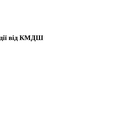
ії від
КМДШ