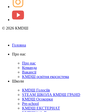
© 2026 КМDШ
Головна
Про нас
Про нас
Команда
Вакансії
KMDШ освітня екосистема
Школи
КМDШ Голосіїв
STEAM ШКОЛА КМDШ ГРАНD
КМDШ Осокорки
Pre-school
KMDШ ЕКСТЕРНАТ