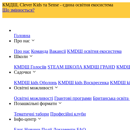
КМДШ, Clever Kids та Sense - єдина освітня екосистема
Що змінюється?
Головна
Про нас
Про нас
Команда
Вакансії
KMDШ освітня екосистема
Школи
КМDШ Голосіїв
STEAM ШКОЛА КМDШ ГРАНD
КМDШ
Садочки
KMDШ kids Оболонь
KMDШ kids Воскресенка
KMDШ kid
Освітні можливості
Освітні можливості
Грантові програми
Британська освіта
Позашкільні формати
Тематичні табори
Професійні клуби
Інфо-центр
Блог
Новини
Події
Документи
FAQ