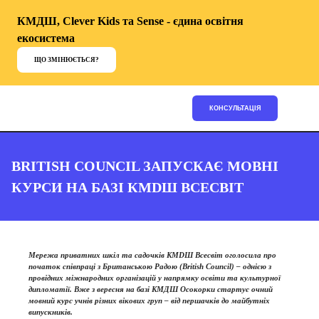
КМДШ, Clever Kids та Sense - єдина освітня
екосистема
ЩО ЗМІНЮЄТЬСЯ?
КОНСУЛЬТАЦІЯ
BRITISH COUNCIL ЗАПУСКАЄ МОВНІ
КУРСИ НА БАЗІ КМDШ ВСЕСВІТ
Мережа приватних шкіл та садочків КМDШ Всесвіт оголосила про
початок співпраці з Британською Радою (British Council) – однією з
провідних міжнародних організацій у напрямку освіти та культурної
дипломатії. Вже з вересня на базі КМДШ Осокорки стартує очний
мовний курс учнів різних вікових груп – від першачків до майбутніх
випускників.