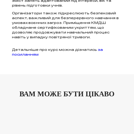
зміст занять адаптований під інтереси, вік та
рівень підготовки учнів.
Організатори також підкреслюють безпековий
аспект, важливий для безперервного навчання в
умовах воєнних загроз. Приміщення КМДШ
обладнане сертифікованим укриттям, що
дозволяє продовжувати навчальний процес
навіть у випадку повітряної тривоги.
Детальніше про курс можна дізнатись
за
посиланням
ВАМ МОЖЕ БУТИ ЦІКАВО