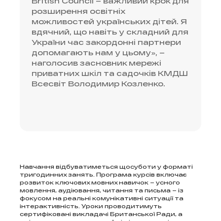
British Council – важливий крок для
розширення освітніх
можливостей українських дітей. Я
вдячний, що навіть у складний для
України час закордонні партнери
допомагають нам у цьому», –
наголосив засновник мережі
приватних шкіл та садочків КМДШ
Всесвіт Володимир Козленко.
Навчання відбуватиметься щосуботи у форматі
тригодинних занять. Програма курсів включає
розвиток ключових мовних навичок – усного
мовлення, аудіювання, читання та письма – із
фокусом на реальні комунікативні ситуації та
інтерактивність. Уроки проводитимуть
сертифіковані викладачі Британської Ради, а